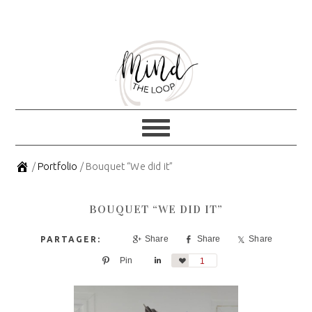
Skip
Skip
to
to
primary
main
navigation
content
/
Portfolio
/
Bouquet “We did it”
BOUQUET “WE DID IT”
Share
Share
Share
Pin
Share
Love
1