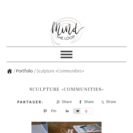
Skip
Skip
to
to
primary
main
navigation
content
/
Portfolio
/
Sculpture «Communities»
SCULPTURE «COMMUNITIES»
Share
Share
Share
Pin
Share
Love
0