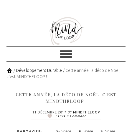
Skip
Skip
to
to
primary
main
navigation
content
/
Développement Durable
/
Cette année, la déco de Noël,
c’est MINDTHELOOP !
CETTE ANNÉE, LA DÉCO DE NOËL, C’EST
MINDTHELOOP !
11 DÉCEMBRE 2017
BY
MINDTHELOOP
Leave a Comment
Share
Share
Share