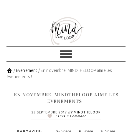
Skip
Skip
to
to
primary
main
navigation
content
/
Evenement
/
En novembre, MINDTHELOOP aime les
évenements !
EN NOVEMBRE, MINDTHELOOP AIME LES
ÉVENEMENTS !
23 SEPTEMBRE 2017
BY
MINDTHELOOP
Leave a Comment
Share
Share
Share