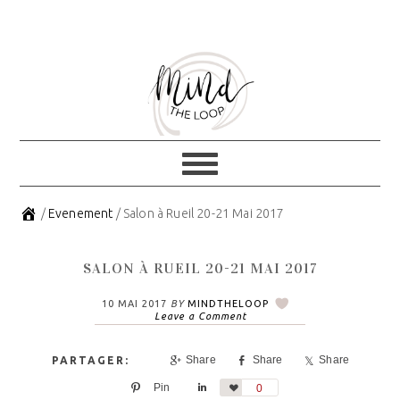
Skip
Skip
to
to
primary
main
navigation
content
/
Evenement
/
Salon à Rueil 20-21 Mai 2017
SALON À RUEIL 20-21 MAI 2017
10 MAI 2017
BY
MINDTHELOOP
Leave a Comment
Share
Share
Share
Pin
Share
Love
0