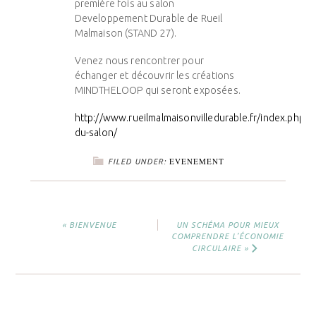
première fois au salon
Developpement Durable de Rueil
Malmaison (STAND 27).
Venez nous rencontrer pour
échanger et découvrir les créations
MINDTHELOOP qui seront exposées.
http://www.rueilmalmaisonvilledurable.fr/index.php/vi
du-salon/
EVENEMENT
FILED UNDER:
« BIENVENUE
UN SCHÉMA POUR MIEUX
COMPRENDRE L’ÉCONOMIE
CIRCULAIRE »